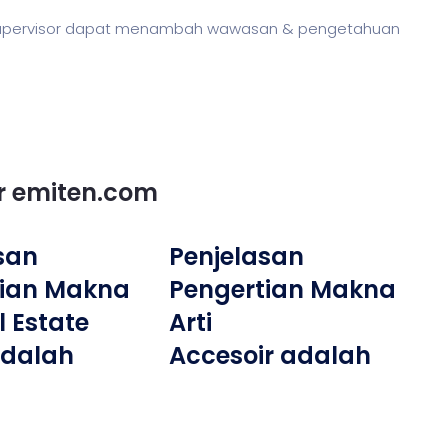
ne supervisor dapat menambah wawasan & pengetahuan
or emiten.com
san
Penjelasan
tian Makna
Pengertian Makna
l Estate
Arti
adalah
Accesoir adalah