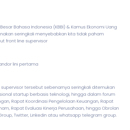
mus Besar Bahasa Indonesia (KBBI) & Kamus Ekonomi Uang
unakan seringkali menyebabkan kita tidak paham
t front line supervisor
mandor lini pertama
e supervisor tersebut sebenarnya seringkali ditemukan
ional startup berbasis teknologi, hingga dalam forum
ngan, Rapat Koordinasi Pengelolaan Keuangan, Rapat
m, Rapat Evaluasi Kinerja Perusahaan, hingga Obrolan
 Group, Twitter, Linkedin atau whatsapp telegram group.