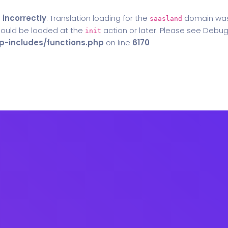
d
incorrectly
. Translation loading for the
domain was t
saasland
should be loaded at the
action or later. Please see
Debug
init
-includes/functions.php
on line
6170
Home
Blog
Contact Us