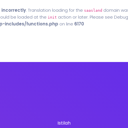
d
incorrectly
. Translation loading for the
domain was t
saasland
should be loaded at the
action or later. Please see
Debug
init
-includes/functions.php
on line
6170
Home
Blog
Contact Us
Istilah