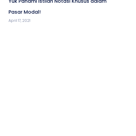
Yuk Pahami Istilah Notasi Khusus dalam
Pasar Modal!
April 17, 2021