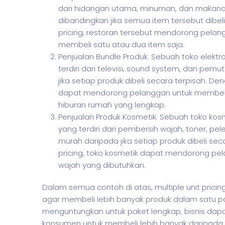
dari hidangan utama, minuman, dan makana
dibandingkan jika semua item tersebut dibel
pricing, restoran tersebut mendorong pela
membeli satu atau dua item saja.
Penjualan Bundle Produk: Sebuah toko elekt
terdiri dari televisi, sound system, dan pe
jika setiap produk dibeli secara terpisah. De
dapat mendorong pelanggan untuk membeli
hiburan rumah yang lengkap.
Penjualan Produk Kosmetik: Sebuah toko ko
yang terdiri dari pembersih wajah, toner, 
murah daripada jika setiap produk dibeli se
pricing, toko kosmetik dapat mendorong pe
wajah yang dibutuhkan.
Dalam semua contoh di atas, multiple unit prici
agar membeli lebih banyak produk dalam satu p
menguntungkan untuk paket lengkap,
bisnis
dapa
konsumen untuk membeli lebih banyak daripada