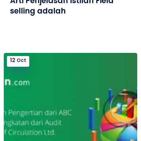
Arti Penjelasan Istilah Field
selling adalah
12
Oct