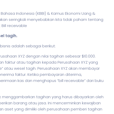
sar Bahasa Indonesia (KBBI) & Kamus Ekonomi Uang &
akan seringkali menyebabkan kita tidak paham tentang
Bill receivable
el tagih.
bisnis
adalah sebagai berikut:
sahaan XYZ dengan nilai tagihan sebesar $10.000.
an faktur atau tagihan kepada Perusahaan XYZ yang
ble” atau wesel tagih. Perusahaan XYZ akan membayar
nerima faktur. Ketika pembayaran diterima,
imaan kas dan menghapus “bill receivable” dari buku
ntuk menggambarkan tagihan yang harus dibayarkan oleh
ikan barang atau jasa. Ini mencerminkan kewajiban
aset yang dimiliki oleh perusahaan pemberi tagihan