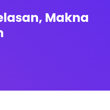
enjelasan, Makna
h