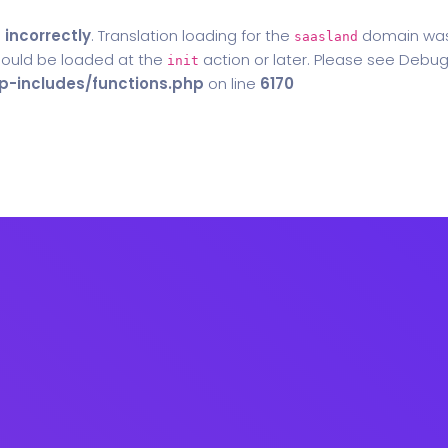
d
incorrectly
. Translation loading for the
domain was t
saasland
should be loaded at the
action or later. Please see
Debug
init
-includes/functions.php
on line
6170
Home
Blog
Contact Us