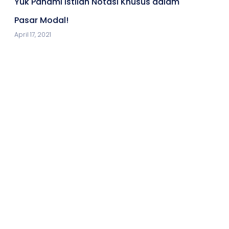
Yuk Pahami Istilah Notasi Khusus dalam
Pasar Modal!
April 17, 2021