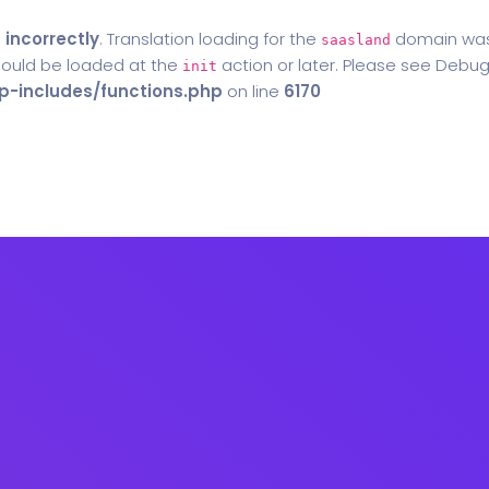
d
incorrectly
. Translation loading for the
domain was t
saasland
should be loaded at the
action or later. Please see
Debug
init
-includes/functions.php
on line
6170
Home
Blog
Contact Us