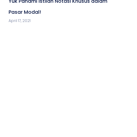
Yuk Pahami Istilah Notasi Khusus dalam
Pasar Modal!
April 17, 2021