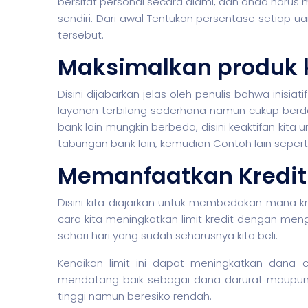
bersifat personal secara alami, dan anda haru
sendiri. Dari awal Tentukan persentase setiap 
tersebut.
Maksimalkan produk
Disini dijabarkan jelas oleh penulis bahwa inisi
layanan terbilang sederhana namun cukup berd
bank lain mungkin berbeda, disini keaktifan ki
tabungan bank lain, kemudian Contoh lain seperti 
Memanfaatkan Kredit
Disini kita diajarkan untuk membedakan mana k
cara kita meningkatkan limit kredit dengan me
sehari hari yang sudah seharusnya kita beli.
Kenaikan limit ini dapat meningkatkan dana
mendatang baik sebagai dana darurat maupun
tinggi namun beresiko rendah.