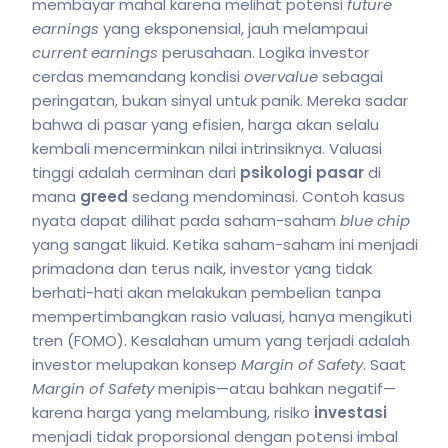
membayar mahal karena melihat potensi
future
earnings
yang eksponensial, jauh melampaui
current earnings
perusahaan. Logika investor
cerdas memandang kondisi
overvalue
sebagai
peringatan, bukan sinyal untuk panik. Mereka sadar
bahwa di pasar yang efisien, harga akan selalu
kembali mencerminkan nilai intrinsiknya. Valuasi
tinggi adalah cerminan dari
psikologi pasar
di
mana
greed
sedang mendominasi. Contoh kasus
nyata dapat dilihat pada saham-saham
blue chip
yang sangat likuid. Ketika saham-saham ini menjadi
primadona dan terus naik, investor yang tidak
berhati-hati akan melakukan pembelian tanpa
mempertimbangkan rasio valuasi, hanya mengikuti
tren (FOMO). Kesalahan umum yang terjadi adalah
investor melupakan konsep
Margin of Safety
. Saat
Margin of Safety
menipis—atau bahkan negatif—
karena harga yang melambung, risiko
investasi
menjadi tidak proporsional dengan potensi imbal