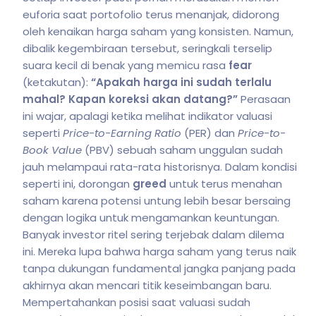
euforia saat portofolio terus menanjak, didorong
oleh kenaikan harga saham yang konsisten. Namun,
dibalik kegembiraan tersebut, seringkali terselip
suara kecil di benak yang memicu rasa
fear
(ketakutan):
“Apakah harga ini sudah terlalu
mahal? Kapan koreksi akan datang?”
Perasaan
ini wajar, apalagi ketika melihat indikator valuasi
seperti
Price-to-Earning Ratio
(PER) dan
Price-to-
Book Value
(PBV) sebuah saham unggulan sudah
jauh melampaui rata-rata historisnya. Dalam kondisi
seperti ini, dorongan
greed
untuk terus menahan
saham karena potensi untung lebih besar bersaing
dengan logika untuk mengamankan keuntungan.
Banyak investor ritel sering terjebak dalam dilema
ini. Mereka lupa bahwa harga saham yang terus naik
tanpa dukungan fundamental jangka panjang pada
akhirnya akan mencari titik keseimbangan baru.
Mempertahankan posisi saat valuasi sudah