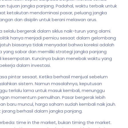
n tujuan jangka panjang. Padahal, waktu terbaik untuk
aat ketakutan mendominasi pasar, peluang jangka
ngan dan disiplin untuk berani melawan arus.
ia selalu bergerak dalam siklus naik-turun yang alami.
 politik hanya menjadi pemicu sesaat dalam gelombang
r jatuh biasanya tidak menyadari bahwa koreksi adalah
a yang sabar dan memiliki strategi jangka panjang
i kesempatan. Kuncinya bukan menebak waktu yang
kerja dalam investasi.
sa pintar sesaat. Ketika berhasil menjual sebelum
galahkan sistem. Namun masalahnya, keputusan
nggu terlalu lama untuk masuk kembali, menunggu
langan momentum pemulihan. Pasar bergerak lebih
nan baru muncul, harga saham sudah kembali naik jauh.
 jarang berhasil dalam jangka panjang.
erbeda: time in the market, bukan timing the market.