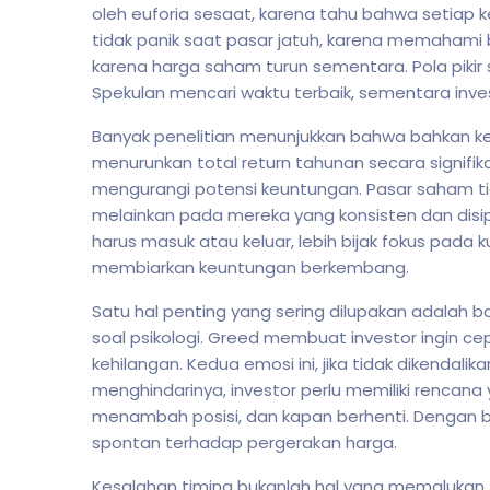
oleh euforia sesaat, karena tahu bahwa setiap ke
tidak panik saat pasar jatuh, karena memahami b
karena harga saham turun sementara. Pola pikir s
Spekulan mencari waktu terbaik, sementara inve
Banyak penelitian menunjukkan bahwa bahkan ke
menurunkan total return tahunan secara signifikan
mengurangi potensi keuntungan. Pasar saham ti
melainkan pada mereka yang konsisten dan disip
harus masuk atau keluar, lebih bijak fokus pada
membiarkan keuntungan berkembang.
Satu hal penting yang sering dilupakan adalah b
soal psikologi. Greed membuat investor ingin 
kehilangan. Kedua emosi ini, jika tidak dikendal
menghindarinya, investor perlu memiliki rencana
menambah posisi, dan kapan berhenti. Dengan beg
spontan terhadap pergerakan harga.
Kesalahan timing bukanlah hal yang memalukan,