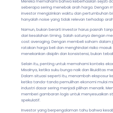
Mereka memahami bahwa keberhasilan sejati dat
seberapa sering menebak arah harga. Dengan 
investor mengizinkan waktu dan pertumbuhan bis
hanyalah noise yang tidak relevan terhadap arah
Namun, bukan berarti investor harus pasrah tanpa
dari kesalahan timing. Salah satunya dengan me
cost averaging. Dengan membeli saham dalam ju
ratakan harga beli dan menghindari risiko masuk d
menekankan disiplin dan konsistensi, bukan teba
Selain itu, penting untuk memahami konteks e
Misalnya, ketika suku bunga naik dan likuiditas m
Dalam situasi seperti itu, menambah eksposur ke
ketika tanda-tanda pemulihan ekonomi mulai muncu
industri dasar sering menjadi pilihan menarik. 
memberi gambaran logis untuk menyesuaikan 
spekulatif.
Investor yang berpengalaman tahu bahwa kesab