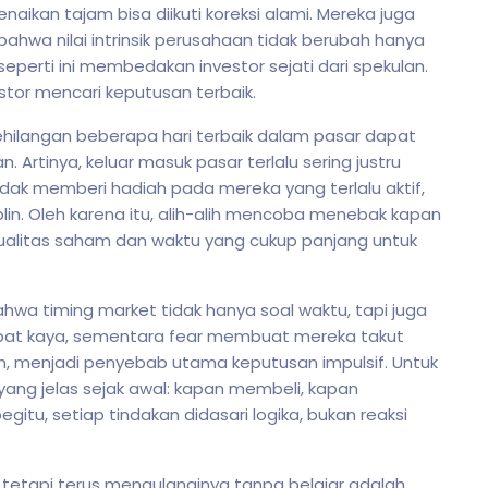
naikan tajam bisa diikuti koreksi alami. Mereka juga
ahwa nilai intrinsik perusahaan tidak berubah hanya
eperti ini membedakan investor sejati dari spekulan.
stor mencari keputusan terbaik.
hilangan beberapa hari terbaik dalam pasar dapat
. Artinya, keluar masuk pasar terlalu sering justru
dak memberi hadiah pada mereka yang terlalu aktif,
lin. Oleh karena itu, alih-alih mencoba menebak kapan
 kualitas saham dan waktu yang cukup panjang untuk
ahwa timing market tidak hanya soal waktu, tapi juga
cepat kaya, sementara fear membuat mereka takut
ikan, menjadi penyebab utama keputusan impulsif. Untuk
 yang jelas sejak awal: kapan membeli, kapan
itu, setiap tindakan didasari logika, bukan reaksi
 tetapi terus mengulanginya tanpa belajar adalah