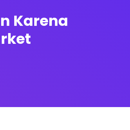
an Karena
rket