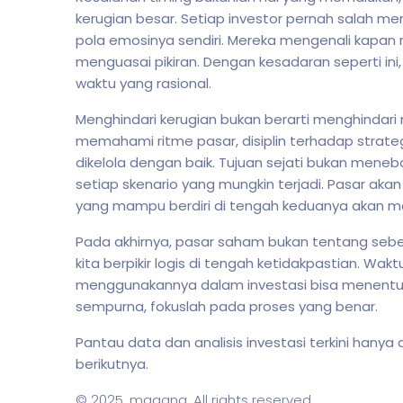
kerugian besar. Setiap investor pernah salah men
pola emosinya sendiri. Mereka mengenali kapan 
menguasai pikiran. Dengan kesadaran seperti ini
waktu yang rasional.
Menghindari kerugian bukan berarti menghindari r
memahami ritme pasar, disiplin terhadap strategi
dikelola dengan baik. Tujuan sejati bukan mene
setiap skenario yang mungkin terjadi. Pasar akan
yang mampu berdiri di tengah keduanya akan m
Pada akhirnya, pasar saham bukan tentang seber
kita berpikir logis di tengah ketidakpastian. Wak
menggunakannya dalam investasi bisa menentukan
sempurna, fokuslah pada proses yang benar.
Pantau data dan analisis investasi terkini hanya 
berikutnya.
© 2025,
magang
. All rights reserved.