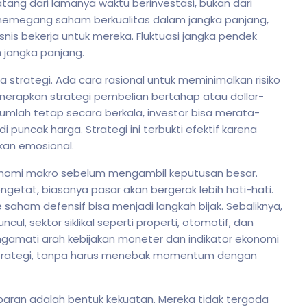
ang dari lamanya waktu berinvestasi, bukan dari
memegang saham berkualitas dalam jangka panjang,
nis bekerja untuk mereka. Fluktuasi jangka pendek
 jangka panjang.
 strategi. Ada cara rasional untuk meminimalkan risiko
nerapkan strategi pembelian bertahap atau dollar-
mlah tetap secara berkala, investor bisa merata-
i puncak harga. Strategi ini terbukti efektif karena
kan emosional.
konomi makro sebelum mengambil keputusan besar.
engetat, biasanya pasar akan bergerak lebih hati-hati.
 saham defensif bisa menjadi langkah bijak. Sebaliknya,
l, sektor siklikal seperti properti, otomotif, dan
Mengamati arah kebijakan moneter dan indikator ekonomi
strategi, tanpa harus menebak momentum dengan
aran adalah bentuk kekuatan. Mereka tidak tergoda