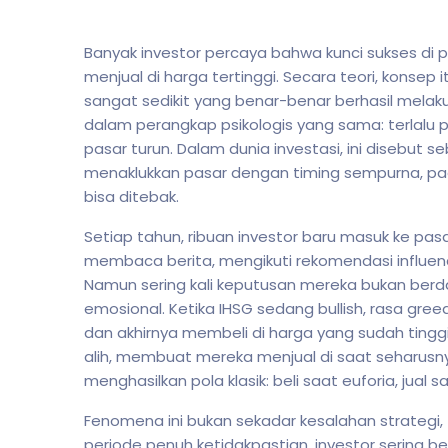
Banyak investor percaya bahwa kunci sukses di
menjual di harga tertinggi. Secara teori, konse
sangat sedikit yang benar-benar berhasil melaku
dalam perangkap psikologis yang sama: terlalu pe
pasar turun. Dalam dunia investasi, ini disebut se
menaklukkan pasar dengan timing sempurna, pad
bisa ditebak.
Setiap tahun, ribuan investor baru masuk ke p
membaca berita, mengikuti rekomendasi influen
Namun sering kali keputusan mereka bukan berd
emosional. Ketika IHSG sedang bullish, rasa g
dan akhirnya membeli di harga yang sudah tinggi.
alih, membuat mereka menjual di saat seharusnya 
menghasilkan pola klasik: beli saat euforia, jual s
Fenomena ini bukan sekadar kesalahan strategi,
periode penuh ketidakpastian, investor sering ber