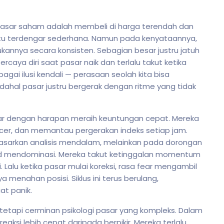
 pasar saham adalah membeli di harga terendah dan
p itu terdengar sederhana. Namun pada kenyataannya,
kannya secara konsisten. Sebagian besar justru jatuh
rcaya diri saat pasar naik dan terlalu takut ketika
bagai ilusi kendali — perasaan seolah kita bisa
ahal pasar justru bergerak dengan ritme yang tidak
asar dengan harapan meraih keuntungan cepat. Mereka
cer, dan memantau pergerakan indeks setiap jam.
asarkan analisis mendalam, melainkan pada dorongan
reed mendominasi. Mereka takut ketinggalan momentum
 Lalu ketika pasar mulai koreksi, rasa fear mengambil
menahan posisi. Siklus ini terus berulang,
aat panik.
 tetapi cerminan psikologi pasar yang kompleks. Dalam
eaksi lebih cepat daripada berpikir. Mereka terlalu