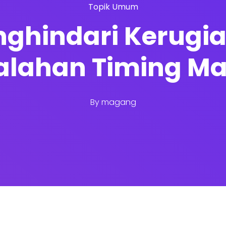
Topik Umum
ghindari Kerugi
alahan Timing Ma
By
magang