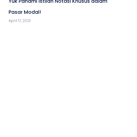
Yuk Pahami Istilah Notasi Khusus dalam
Pasar Modal!
April 17, 2021