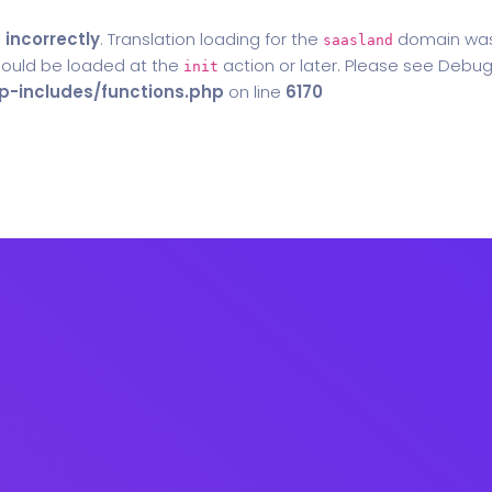
d
incorrectly
. Translation loading for the
domain was t
saasland
should be loaded at the
action or later. Please see
Debug
init
-includes/functions.php
on line
6170
Home
Blog
Contact Us