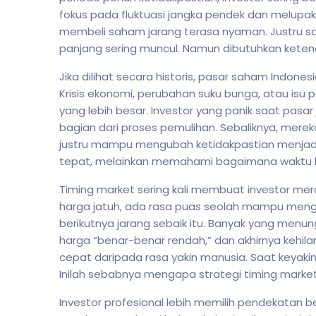
fokus pada fluktuasi jangka pendek dan melupaka
membeli saham jarang terasa nyaman. Justru s
panjang sering muncul. Namun dibutuhkan ketena
Jika dilihat secara historis, pasar saham Indones
Krisis ekonomi, perubahan suku bunga, atau isu
yang lebih besar. Investor yang panik saat pasa
bagian dari proses pemulihan. Sebaliknya, merek
justru mampu mengubah ketidakpastian menjad
tepat, melainkan memahami bagaimana waktu be
Timing market sering kali membuat investor mera
harga jatuh, ada rasa puas seolah mampu men
berikutnya jarang sebaik itu. Banyak yang menu
harga “benar-benar rendah,” dan akhirnya kehi
cepat daripada rasa yakin manusia. Saat keyaki
Inilah sebabnya mengapa strategi timing market
Investor profesional lebih memilih pendekatan b