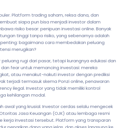
populer. Platform trading saham, reksa dana, dan
membuat siapa pun bisa menjadi investor dalam
awa risiko besar: penipuan investasi online. Banyak
untungan tinggi tanpa risiko, yang sebenarnya adalah
n penting: bagaimana cara membedakan peluang
tensi merugikan?
 peluang rugi dari pasar, tetapi kurangnya edukasi dan
d dan fear untuk memancing investasi: mereka
kat, atau menakut-nakuti investor dengan prediksi
nyak terjadi termasuk skema Ponzi online, penawaran
ncy ilegal. Investor yang tidak memiliki kontrol
gga kehilangan modal.
kah awal yang krusial. Investor cerdas selalu mengecek
di Otoritas Jasa Keuangan (OJK) atau lembaga resmi
 kerja investasi tersebut. Platform yang transparan
ur penarikan dana yang jelas, dan akses langsung ke