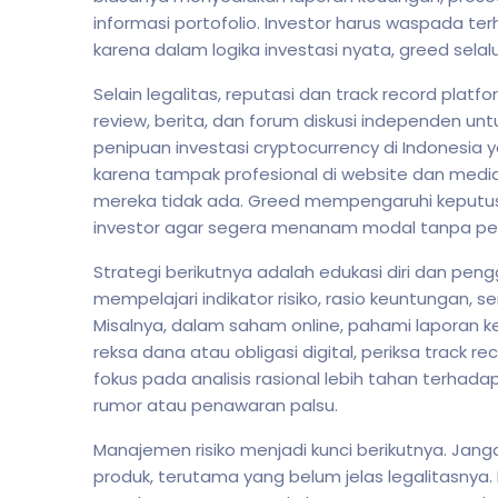
informasi portofolio. Investor harus waspada ter
karena dalam logika investasi nyata, greed selalu
Selain legalitas, reputasi dan track record plat
review, berita, dan forum diskusi independen unt
penipuan investasi cryptocurrency di Indonesia
karena tampak profesional di website dan media 
mereka tidak ada. Greed mempengaruhi keputu
investor agar segera menanam modal tanpa p
Strategi berikutnya adalah edukasi diri dan peng
mempelajari indikator risiko, rasio keuntungan
Misalnya, dalam saham online, pahami laporan k
reksa dana atau obligasi digital, periksa track r
fokus pada analisis rasional lebih tahan terhad
rumor atau penawaran palsu.
Manajemen risiko menjadi kunci berikutnya. Jan
produk, terutama yang belum jelas legalitasnya.