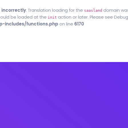
d
incorrectly
. Translation loading for the
domain was t
saasland
should be loaded at the
action or later. Please see
Debug
init
-includes/functions.php
on line
6170
Home
Blog
Contact Us