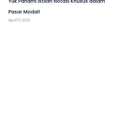
Yuk Pahami Istilah Notasi Khusus dalam
Pasar Modal!
April 17, 2021