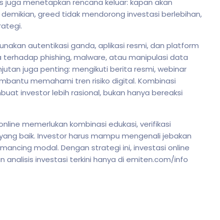
s juga menetapkan rencana keluar: kapan akan
 demikian, greed tidak mendorong investasi berlebihan,
ategi.
nakan autentikasi ganda, aplikasi resmi, dan platform
da terhadap phishing, malware, atau manipulasi data
njutan juga penting: mengikuti berita resmi, webinar
embantu memahami tren risiko digital. Kombinasi
embuat investor lebih rasional, bukan hanya bereaksi
nline memerlukan kombinasi edukasi, verifikasi
ko yang baik. Investor harus mampu mengenali jebakan
ncing modal. Dengan strategi ini, investasi online
nalisis investasi terkini hanya di emiten.com/info