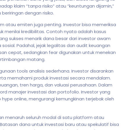
hadap klaim “tanpa risiko” atau “keuntungan dijamin,”
 beriringan dengan risiko.
form atau emiten juga penting. Investor bisa memeriksa
uk menilai kredibilitas. Contoh nyata adalah kasus
 yang sukses menarik dana besar dari investor awam
sosial. Padahal, jejak legalitas dan audit keuangan
san cepat, sedangkan fear digunakan untuk menekan
ertimbangan matang.
gunaan tools analisis sederhana. Investor disarankan
, serta memahami produk investasi secara mendalam.
euangan, tren harga, dan valuasi perusahaan. Dalam
ecord manajer investasi dan portofolio. Investor yang
ap hype online, mengurangi kemungkinan terjebak oleh
gan menaruh seluruh modal di satu platform atau
 Batasan dana untuk investasi baru atau spekulatif bisa