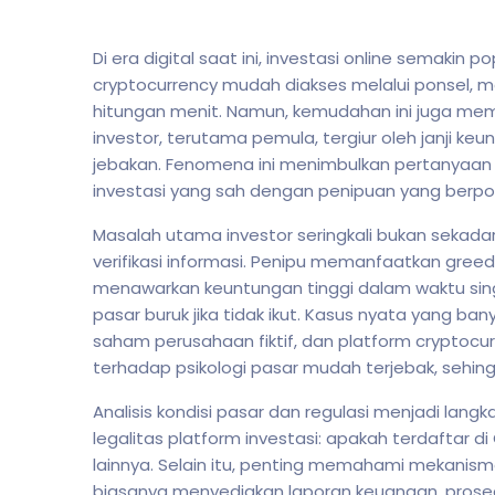
Di era digital saat ini, investasi online semakin 
cryptocurrency mudah diakses melalui ponsel, 
hitungan menit. Namun, kemudahan ini juga memb
investor, terutama pemula, tergiur oleh janji ke
jebakan. Fenomena ini menimbulkan pertanyaa
investasi yang sah dengan penipuan yang berpo
Masalah utama investor seringkali bukan sekadar
verifikasi informasi. Penipu memanfaatkan gree
menawarkan keuntungan tinggi dalam waktu sing
pasar buruk jika tidak ikut. Kasus nyata yang ba
saham perusahaan fiktif, dan platform cryptocurre
terhadap psikologi pasar mudah terjebak, sehin
Analisis kondisi pasar dan regulasi menjadi lang
legalitas platform investasi: apakah terdaftar 
lainnya. Selain itu, penting memahami mekanisme
biasanya menyediakan laporan keuangan, prosed