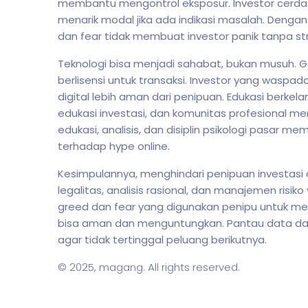
membantu mengontrol eksposur. Investor cerda
menarik modal jika ada indikasi masalah. Dengan
dan fear tidak membuat investor panik tanpa str
Teknologi bisa menjadi sahabat, bukan musuh. Gu
berlisensi untuk transaksi. Investor yang waspa
digital lebih aman dari penipuan. Edukasi berkela
edukasi investasi, dan komunitas profesional m
edukasi, analisis, dan disiplin psikologi pasar m
terhadap hype online.
Kesimpulannya, menghindari penipuan investasi o
legalitas, analisis rasional, dan manajemen risi
greed dan fear yang digunakan penipu untuk mema
bisa aman dan menguntungkan. Pantau data dan a
agar tidak tertinggal peluang berikutnya.
© 2025,
magang
. All rights reserved.