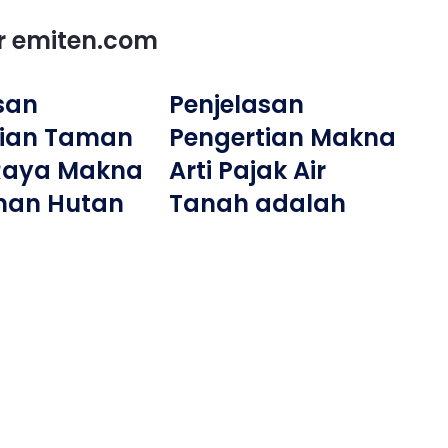
or emiten.com
san
Penjelasan
tian Taman
Pengertian Makna
Raya Makna
Arti Pajak Air
man Hutan
Tanah adalah