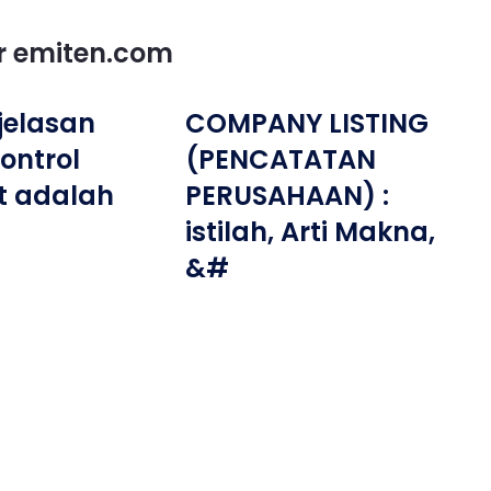
or emiten.com
njelasan
COMPANY LISTING
control
(PENCATATAN
t adalah
PERUSAHAAN) :
istilah, Arti Makna,
&#