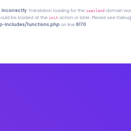
d
incorrectly
. Translation loading for the
domain was t
saasland
should be loaded at the
action or later. Please see
Debug
init
-includes/functions.php
on line
6170
Home
Blog
Contact Us