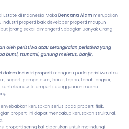
 Estate di Indonesia, Maka
Bencana Alam
merupakan
 industri properti baik developer properti maupun
sebut jarang sekali dimengerti Sebagian Banyak Orang
 oleh peristiwa atau serangkaian peristiwa yang
a bumi, tsunami, gunung meletus, banjir,
ri dalam industri properti
mengacu pada peristiwa atau
am, seperti gempa bumi, banjir, topan, tanah longsor,
m konteks industri properti, penggunaan makna
ing:
nyebabkan kerusakan serius pada properti fisik,
ugian properti ini dapat mencakup kerusakan struktural,
a.
ansi properti sering kali diperlukan untuk melindungi