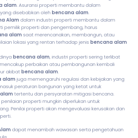
a alam
. Asuransi properti membantu dalam
 yang disebabkan oleh
bencana alam
.
na Alam
dalam industri properti membantu dalam
rti pemilik properti dan pengembang, harus
ana alam
saat merencanakan, membangun, atau
laian lokasi yang rentan terhadap jenis
bencana alam
adinya
bencana alam
, industri properti sering terlibat
ni mencakup perbaikan atau pembangunan kembali
ur akibat
bencana alam
.
a alam
juga memengaruhi regulasi dan kebijakan yang
termasuk peraturan bangunan yang ketat untuk
 alam
tertentu dan persyaratan mitigasi bencana.
, penilaian properti mungkin diperlukan untuk
lang. Penilai properti akan mengevaluasi kerusakan dan
perti.
Alam
dapat menambah wawasan serta pengetahuan
lis.