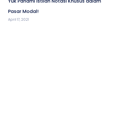
Yuk Pahami Istilah Notasi Khusus dalam
Pasar Modal!
April 17, 2021