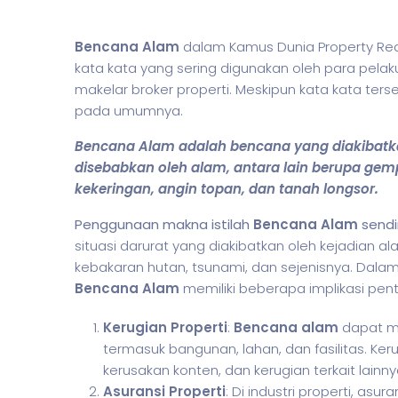
Bencana Alam
dalam Kamus Dunia Property Real
kata kata yang sering digunakan oleh para pelaku
makelar broker properti. Meskipun kata kata ter
pada umumnya.
Bencana Alam adalah bencana yang diakibatkan
disebabkan oleh alam, antara lain berupa gemp
kekeringan, angin topan, dan tanah longsor.
Penggunaan makna istilah
Bencana Alam
sendi
situasi darurat yang diakibatkan oleh kejadian al
kebakaran hutan, tsunami, dan sejenisnya. Dala
Bencana Alam
memiliki beberapa implikasi pent
Kerugian Properti
:
Bencana alam
dapat me
termasuk bangunan, lahan, dan fasilitas. Ker
kerusakan konten, dan kerugian terkait lainny
Asuransi Properti
: Di industri properti, asur