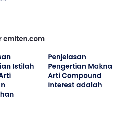
or emiten.com
san
Penjelasan
an Istilah
Pengertian Makna
rti
Arti Compound
an
Interest adalah
han