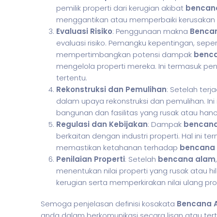
pemilik properti dari kerugian akibat
bencan
menggantikan atau memperbaiki kerusakan
Evaluasi Risiko
: Penggunaan makna
Benca
evaluasi risiko. Pemangku kepentingan, sepe
mempertimbangkan potensi dampak
benc
mengelola properti mereka. Ini termasuk peni
tertentu.
Rekonstruksi dan Pemulihan
: Setelah terj
dalam upaya rekonstruksi dan pemulihan. I
bangunan dan fasilitas yang rusak atau hanc
Regulasi dan Kebijakan
: Dampak
bencan
berkaitan dengan industri properti. Hal ini 
memastikan ketahanan terhadap
bencana
Penilaian Properti
: Setelah
bencana alam
menentukan nilai properti yang rusak atau hi
kerugian serta memperkirakan nilai ulang pro
Semoga penjelasan definisi kosakata
Bencana 
anda dalam berkomunikasi secara lisan atau tertu