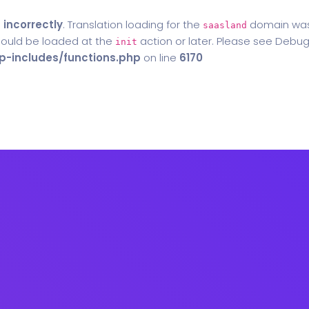
d
incorrectly
. Translation loading for the
domain was t
saasland
should be loaded at the
action or later. Please see
Debug
init
-includes/functions.php
on line
6170
Home
Blog
Contact Us