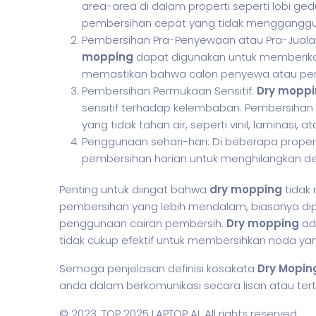
area-area di dalam properti seperti lobi ge
pembersihan cepat yang tidak mengganggu 
Pembersihan Pra-Penyewaan atau Pra-Juala
mopping
dapat digunakan untuk memberikan
memastikan bahwa calon penyewa atau pemb
Pembersihan Permukaan Sensitif:
Dry mopp
sensitif terhadap kelembaban. Pembersihan 
yang tidak tahan air, seperti vinil, laminasi, a
Penggunaan sehari-hari: Di beberapa proper
pembersihan harian untuk menghilangkan deb
Penting untuk diingat bahwa
dry mopping
tidak 
pembersihan yang lebih mendalam, biasanya di
penggunaan cairan pembersih.
Dry mopping
ada
tidak cukup efektif untuk membersihkan noda yang
Semoga penjelasan definisi kosakata
Dry Mopin
anda dalam berkomunikasi secara lisan atau tertu
© 2023,
TOP 2025 LAPTOP AI
. All rights reserved.