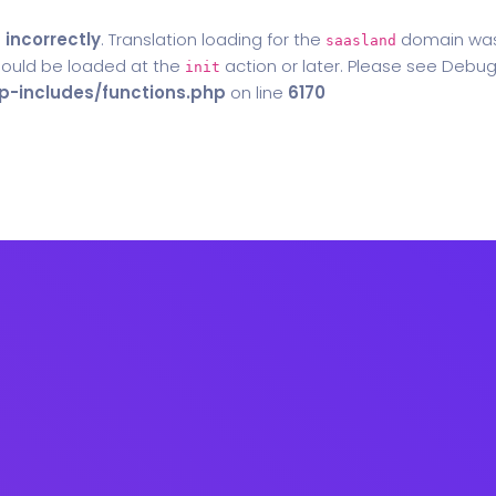
d
incorrectly
. Translation loading for the
domain was t
saasland
should be loaded at the
action or later. Please see
Debug
init
-includes/functions.php
on line
6170
Home
Blog
Contact Us