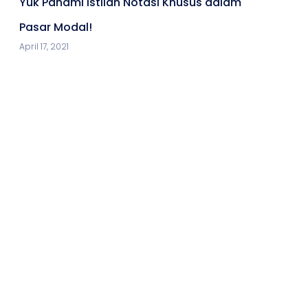
Yuk Pahami Istilah Notasi Khusus dalam
Pasar Modal!
April 17, 2021