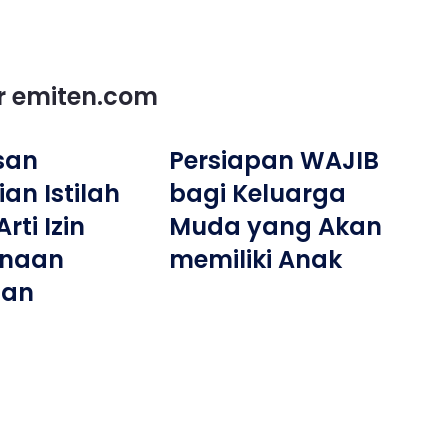
or emiten.com
san
Persiapan WAJIB
an Istilah
bagi Keluarga
ti Izin
Muda yang Akan
naan
memiliki Anak
nan