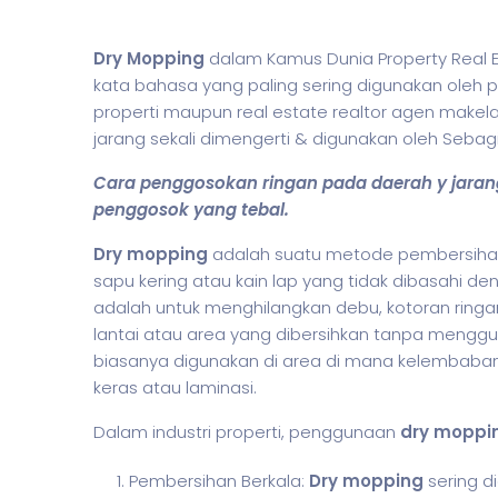
Dry Mopping
dalam Kamus Dunia Property Real E
kata bahasa yang paling sering digunakan oleh par
properti maupun real estate realtor agen makela
jarang sekali dimengerti & digunakan oleh Seb
Cara penggosokan ringan pada daerah y jarang 
penggosok yang tebal.
Dry mopping
adalah suatu metode pembersihan
sapu kering atau kain lap yang tidak dibasahi d
adalah untuk menghilangkan debu, kotoran ringan
lantai atau area yang dibersihkan tanpa menggu
biasanya digunakan di area di mana kelembaban a
keras atau laminasi.
Dalam industri properti, penggunaan
dry moppi
Pembersihan Berkala:
Dry mopping
sering d