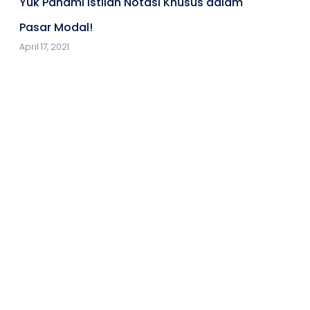
Yuk Pahami Istilah Notasi Khusus dalam
Pasar Modal!
April 17, 2021