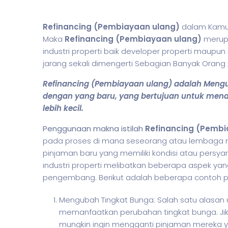
Refinancing (Pembiayaan ulang)
dalam Kamus 
Maka
Refinancing (Pembiayaan ulang)
merupa
industri properti baik developer properti maupun
jarang sekali dimengerti Sebagian Banyak Oran
Refinancing (Pembiayaan ulang) adalah Meng
dengan yang baru, yang bertujuan untuk men
lebih kecil.
Penggunaan makna istilah
Refinancing (Pemb
pada proses di mana seseorang atau lembaga 
pinjaman baru yang memiliki kondisi atau pers
industri properti melibatkan beberapa aspek ya
pengembang. Berikut adalah beberapa contoh pen
Mengubah Tingkat Bunga: Salah satu alasan 
memanfaatkan perubahan tingkat bunga. Jika 
mungkin ingin mengganti pinjaman mereka y