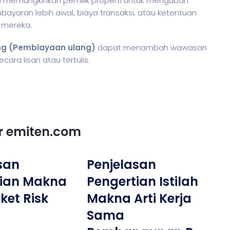
ga memungkinkan pemilik properti untuk mengubah
embayaran lebih awal, biaya transaksi, atau ketentuan
 mereka.
ng (Pembiayaan ulang)
dapat menambah wawasan
ra lisan atau tertulis.
or emiten.com
san
Penjelasan
tian Makna
Pengertian Istilah
ket Risk
Makna Arti Kerja
Sama