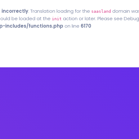
d
incorrectly
. Translation loading for the
domain was t
saasland
should be loaded at the
action or later. Please see
Debug
init
-includes/functions.php
on line
6170
Home
Blog
Contact Us