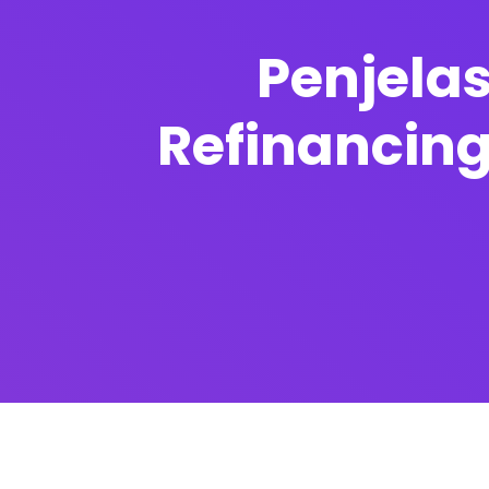
Penjela
Refinancin