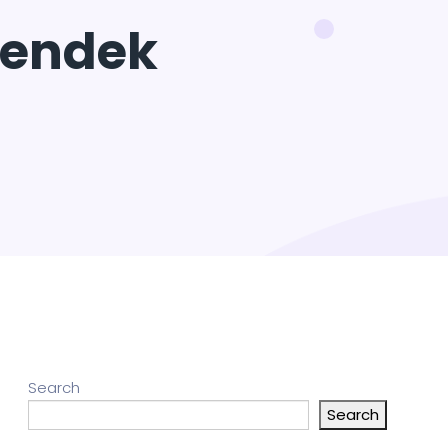
Pendek
Search
Search