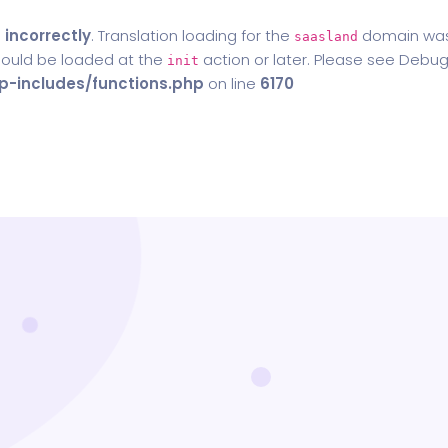
d
incorrectly
. Translation loading for the
domain was t
saasland
should be loaded at the
action or later. Please see
Debug
init
-includes/functions.php
on line
6170
Home
Blog
Contact Us