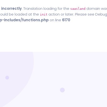
d
incorrectly
. Translation loading for the
domain was t
saasland
should be loaded at the
action or later. Please see
Debug
init
-includes/functions.php
on line
6170
Home
Blog
Contact Us