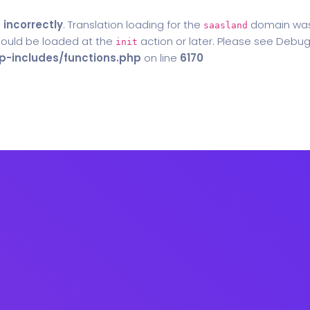
d
incorrectly
. Translation loading for the
domain was t
saasland
should be loaded at the
action or later. Please see
Debug
init
-includes/functions.php
on line
6170
Home
Blog
Contact Us