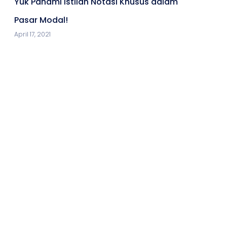
Yuk Pahami Istilah Notasi Khusus dalam
Pasar Modal!
April 17, 2021