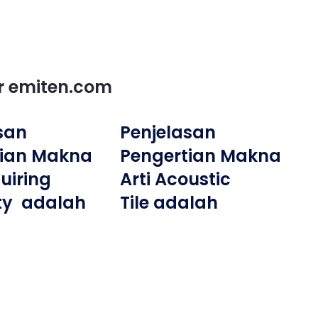
or emiten.com
san
Penjelasan
tian Makna
Pengertian Makna
uiring
Arti Acoustic
ty adalah
Tile adalah