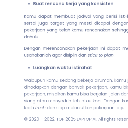
Buat rencana kerja yang konsisten
Kamu dapat membuat jadwal yang berisi list-l
sertai juga target yang mesti dicapai dengan 
pekerjaan yang telah kamu rencanakan sehingga
dahulu.
Dengan merencanakan pekerjaan ini dapat 
usahakanlah agar disiplin dan
stick to plan
.
Luangkan waktu istirahat
Walaupun kamu sedang bekerja dirumah, kamu ju
dihadapkan dengan banyak pekerjaan. Kamu b
pekerjaan, misalkan kamu bisa berjalan-jalan 
siang atau menyeduh teh atau kopi. Dengan kam
lebih
fresh
dan siap melanjutkan pekerjaan lagi.
© 2020 – 2022,
TOP 2025 LAPTOP AI
. All rights rese