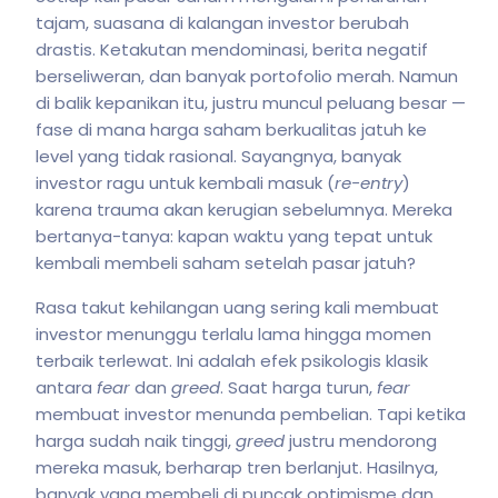
tajam, suasana di kalangan investor berubah
drastis. Ketakutan mendominasi, berita negatif
berseliweran, dan banyak portofolio merah. Namun
di balik kepanikan itu, justru muncul peluang besar —
fase di mana harga saham berkualitas jatuh ke
level yang tidak rasional. Sayangnya, banyak
investor ragu untuk kembali masuk (
re-entry
)
karena trauma akan kerugian sebelumnya. Mereka
bertanya-tanya: kapan waktu yang tepat untuk
kembali membeli saham setelah pasar jatuh?
Rasa takut kehilangan uang sering kali membuat
investor menunggu terlalu lama hingga momen
terbaik terlewat. Ini adalah efek psikologis klasik
antara
fear
dan
greed
. Saat harga turun,
fear
membuat investor menunda pembelian. Tapi ketika
harga sudah naik tinggi,
greed
justru mendorong
mereka masuk, berharap tren berlanjut. Hasilnya,
banyak yang membeli di puncak optimisme dan