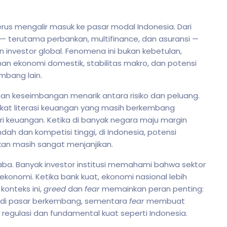
rus mengalir masuk ke pasar modal Indonesia. Dari
 — terutama perbankan, multifinance, dan asuransi —
n investor global. Fenomena ini bukan kebetulan,
han ekonomi domestik, stabilitas makro, dan potensi
mbang lain.
gan keseimbangan menarik antara risiko dan peluang.
gkat literasi keuangan yang masih berkembang
 keuangan. Ketika di banyak negara maju margin
h dan kompetisi tinggi, di Indonesia, potensi
kan masih sangat menjanjikan.
laba. Banyak investor institusi memahami bahwa sektor
ekonomi. Ketika bank kuat, ekonomi nasional lebih
onteks ini,
greed
dan
fear
memainkan peran penting:
i di pasar berkembang, sementara
fear
membuat
regulasi dan fundamental kuat seperti Indonesia.