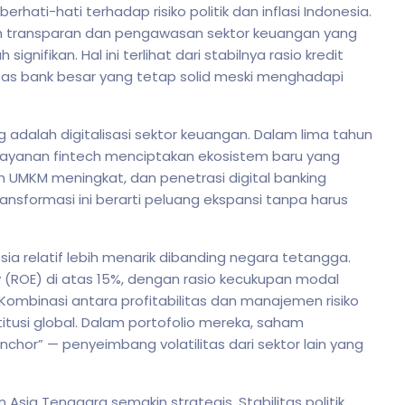
rhati-hati terhadap risiko politik dan inflasi Indonesia.
ih transparan dan pengawasan sektor keuangan yang
signifikan. Hal ini terlihat dari stabilnya rasio kredit
itas bank besar yang tetap solid meski menghadapi
ng adalah digitalisasi sektor keuangan. Dalam lima tahun
n layanan fintech menciptakan ekosistem baru yang
n UMKM meningkat, dan penetrasi digital banking
ransformasi ini berarti peluang ekspansi tanpa harus
sia relatif lebih menarik dibanding negara tetangga.
 (ROE) di atas 15%, dengan rasio kecukupan modal
 Kombinasi antara profitabilitas dan manajemen risiko
titusi global. Dalam portofolio mereka, saham
nchor” — penyeimbang volatilitas dari sektor lain yang
n Asia Tenggara semakin strategis. Stabilitas politik