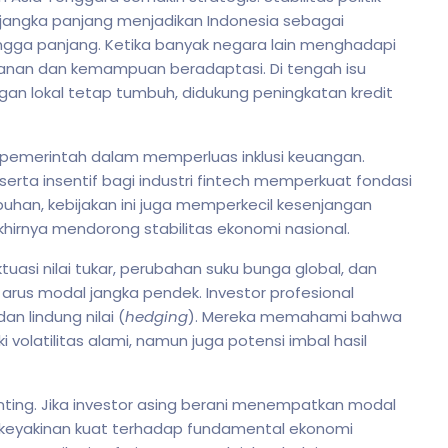
angka panjang menjadikan Indonesia sebagai
gga panjang. Ketika banyak negara lain menghadapi
hanan dan kemampuan beradaptasi. Di tengah isu
gan lokal tetap tumbuh, didukung peningkatan kredit
an pemerintah dalam memperluas inklusi keuangan.
serta insentif bagi industri fintech memperkuat fondasi
uhan, kebijakan ini juga memperkecil kesenjangan
hirnya mendorong stabilitas ekonomi nasional.
ktuasi nilai tukar, perubahan suku bunga global, dan
rus modal jangka pendek. Investor profesional
dan lindung nilai (
hedging
). Mereka memahami bahwa
volatilitas alami, namun juga potensi imbal hasil
penting. Jika investor asing berani menempatkan modal
a keyakinan kuat terhadap fundamental ekonomi