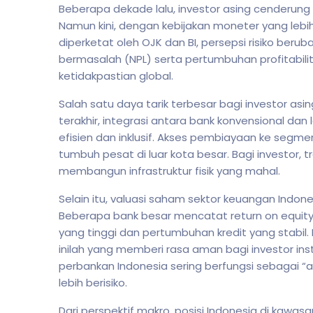
Beberapa dekade lalu, investor asing cenderung be
Namun kini, dengan kebijakan moneter yang leb
diperketat oleh OJK dan BI, persepsi risiko berubah 
bermasalah (NPL) serta pertumbuhan profitabil
ketidakpastian global.
Salah satu daya tarik terbesar bagi investor asi
terakhir, integrasi antara bank konvensional da
efisien dan inklusif. Akses pembiayaan ke segme
tumbuh pesat di luar kota besar. Bagi investor, t
membangun infrastruktur fisik yang mahal.
Selain itu, valuasi saham sektor keuangan Indone
Beberapa bank besar mencatat return on equity
yang tinggi dan pertumbuhan kredit yang stabil.
inilah yang memberi rasa aman bagi investor ins
perbankan Indonesia sering berfungsi sebagai “a
lebih berisiko.
Dari perspektif makro, posisi Indonesia di kawasa