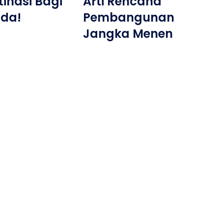
tinasi Bagi
Arti Rencana
nda!
Pembangunan
Jangka Menen