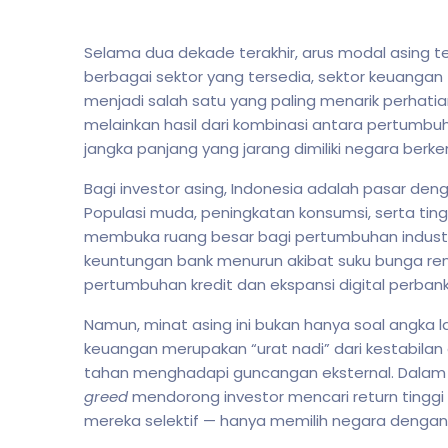
Selama dua dekade terakhir, arus modal asing te
berbagai sektor yang tersedia, sektor keuangan
menjadi salah satu yang paling menarik perhatia
melainkan hasil dari kombinasi antara pertumbu
jangka panjang yang jarang dimiliki negara berke
Bagi investor asing, Indonesia adalah pasar den
Populasi muda, peningkatan konsumsi, serta tin
membuka ruang besar bagi pertumbuhan industri
keuntungan bank menurun akibat suku bunga renda
pertumbuhan kredit dan ekspansi digital perban
Namun, minat asing ini bukan hanya soal angka 
keuangan merupakan “urat nadi” dari kestabilan 
tahan menghadapi guncangan eksternal. Dalam k
greed
mendorong investor mencari return tingg
mereka selektif — hanya memilih negara dengan 