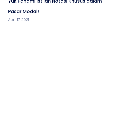
Yuk Pahami Istilah Notasi Khusus dalam
Pasar Modal!
April 17, 2021