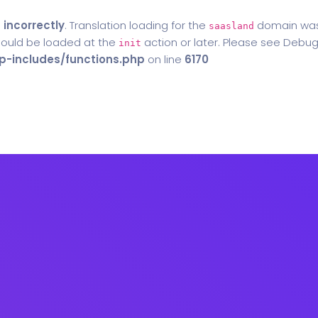
d
incorrectly
. Translation loading for the
domain was t
saasland
should be loaded at the
action or later. Please see
Debug
init
-includes/functions.php
on line
6170
Home
Blog
Contact Us