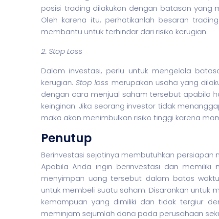
posisi trading dilakukan dengan batasan yang m
Oleh karena itu, perhatikanlah besaran tradin
membantu untuk terhindar dari risiko kerugian.
2. Stop Loss
Dalam investasi, perlu untuk mengelola bata
kerugian.
Stop loss
merupakan usaha yang dilaku
dengan cara menjual
saham
tersebut apabila 
keinginan. Jika seorang investor tidak menanggap
maka akan menimbulkan risiko tinggi karena 
Penutup
Berinvestasi sejatinya membutuhkan persiapan m
Apabila Anda ingin berinvestasi dan memiliki
menyimpan uang tersebut dalam batas waktu t
untuk membeli suatu
saham
. Disarankan untuk
kemampuan yang dimiliki dan tidak tergiur d
meminjam sejumlah dana pada perusahaan
sek