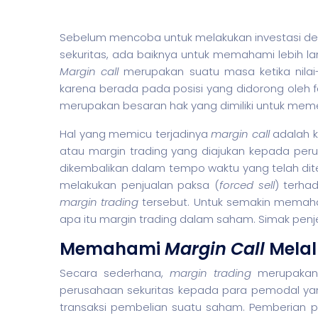
Sebelum mencoba untuk melakukan investasi de
sekuritas
, ada baiknya untuk memahami lebih l
Margin call
merupakan suatu masa ketika nilai-n
karena berada pada posisi yang didorong oleh fa
merupakan besaran hak yang dimiliki untuk mem
Hal yang memicu terjadinya
margin call
adalah k
atau margin trading yang diajukan kepada pe
dikembalikan dalam tempo waktu yang telah d
melakukan penjualan paksa (
forced sell
) terh
margin trading
tersebut. Untuk semakin memah
apa itu margin trading dalam
saham
. Simak penj
Memahami
Margin Call
Melal
Secara sederhana,
margin trading
merupakan 
perusahaan
sekuritas
kepada para pemodal yan
transaksi pembelian suatu
saham
. Pemberian 