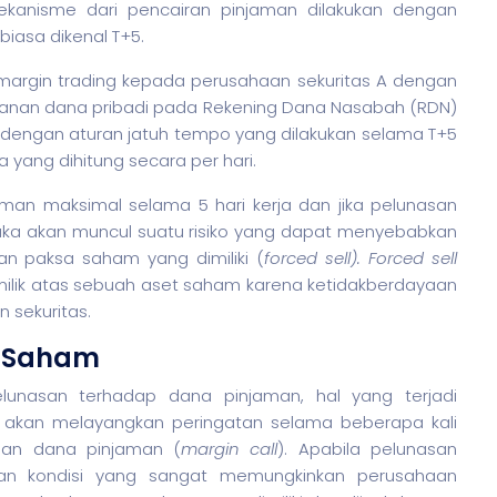
Mekanisme dari pencairan pinjaman dilakukan dengan
biasa dikenal T+5.
 margin trading kepada perusahaan
sekuritas
A dengan
mpanan dana pribadi pada Rekening Dana Nasabah (RDN)
si dengan aturan jatuh tempo yang dilakukan selama T+5
yang dihitung secara per hari.
aman maksimal selama 5 hari kerja dan jika pelunasan
maka akan muncul suatu risiko yang dapat menyebabkan
lan paksa
saham
yang dimiliki (
forced sell). Forced sell
ilik atas sebuah aset
saham
karena ketidakberdayaan
an
sekuritas
.
 Saham
lunasan terhadap dana pinjaman, hal yang terjadi
akan melayangkan peringatan selama beberapa kali
asan dana pinjaman (
margin call
). Apabila pelunasan
gan kondisi yang sangat memungkinkan perusahaan