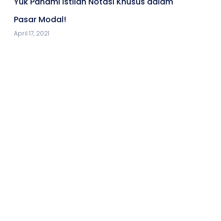
Yuk Pahami Istilah Notasi Khusus dalam
Pasar Modal!
April 17, 2021