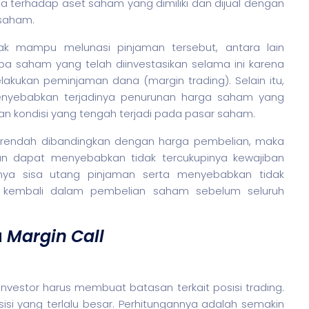
sa terhadap aset
saham
yang dimiliki dan dijual dengan
saham
.
dak mampu melunasi pinjaman tersebut, antara lain
upa
saham
yang telah diinvestasikan selama ini karena
lakukan peminjaman dana (margin trading). Selain itu,
enyebabkan terjadinya penurunan harga
saham
yang
gan kondisi yang tengah terjadi pada pasar
saham
.
h rendah dibandingkan dengan harga pembelian, maka
n dapat menyebabkan tidak tercukupinya kewajiban
ya sisa utang pinjaman serta menyebabkan tidak
si kembali dalam pembelian
saham
sebelum seluruh
a
Margin Call
investor harus membuat batasan terkait posisi trading.
sisi yang terlalu besar. Perhitungannya adalah semakin