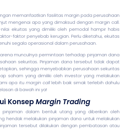
ngan memanfaatkan fasilitas margin pada perusahaan
anjut mengenai apa yang dimaksud dengan margin call.
ilai ekuitas yang dimiliki oleh pemodal hampir habis
ktor-faktor penyebab kerugian. Perlu diketahui, ekuitas
enuhi segala operasional dalam perusahaan.
arena munculnya permintaan terhadap pinjaman dana
rusahaan
sekuritas
. Pinjaman dana tersebut tidak dapat
itetapkan, sehingga menyebabkan perusahaan
sekuritas
adap
saham
yang dimiliki oleh investor yang melakukan
ami apa itu
margin call
lebih baik simak terlebih dahulu
elasan di bawah ini ya!
ui Konsep
Margin Trading
pinjaman dalam bentuk utang yang diberikan oleh
g hendak melakukan pinjaman dana untuk melakukan
pinjaman tersebut dilakukan dengan pembatasan atau