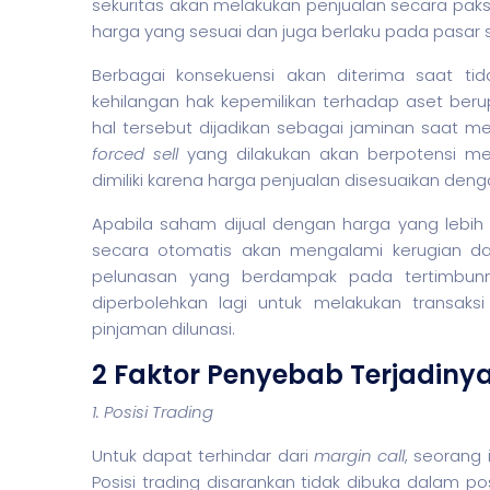
sekuritas
akan melakukan penjualan secara pak
harga yang sesuai dan juga berlaku pada pasar
Berbagai konsekuensi akan diterima saat ti
kehilangan hak kepemilikan terhadap aset ber
hal tersebut dijadikan sebagai jaminan saat me
forced sell
yang dilakukan akan berpotensi m
dimiliki karena harga penjualan disesuaikan den
Apabila
saham
dijual dengan harga yang lebi
secara otomatis akan mengalami kerugian da
pelunasan yang berdampak pada tertimbunn
diperbolehkan lagi untuk melakukan transak
pinjaman dilunasi.
2 Faktor Penyebab Terjadiny
1. Posisi Trading
Untuk dapat terhindar dari
margin call
, seorang 
Posisi trading disarankan tidak dibuka dalam po