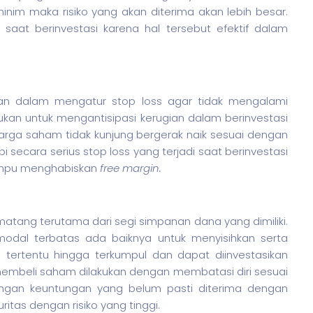
inim maka risiko yang akan diterima akan lebih besar.
g saat berinvestasi karena hal tersebut efektif dalam
san dalam mengatur stop loss agar tidak mengalami
kan untuk mengantisipasi kerugian dalam berinvestasi
harga
saham
tidak kunjung bergerak naik sesuai dengan
i secara serius stop loss yang terjadi saat berinvestasi
mampu menghabiskan
free margin.
atang terutama dari segi simpanan dana yang dimiliki.
 modal terbatas ada baiknya untuk menyisihkan serta
ertentu hingga terkumpul dan dapat diinvestasikan
 membeli
saham
dilakukan dengan membatasi diri sesuai
engan keuntungan yang belum pasti diterima dengan
uritas
dengan risiko yang tinggi.