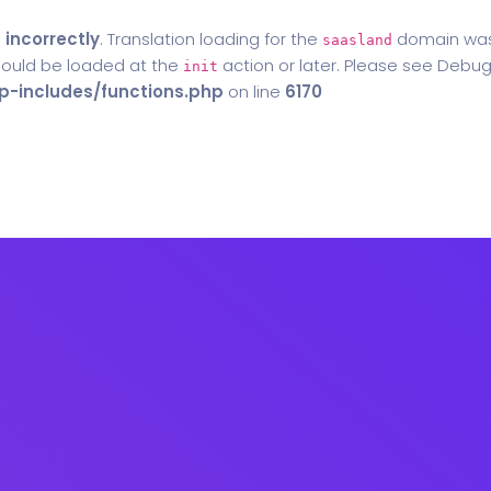
d
incorrectly
. Translation loading for the
domain was t
saasland
should be loaded at the
action or later. Please see
Debug
init
-includes/functions.php
on line
6170
Home
Blog
Contact Us